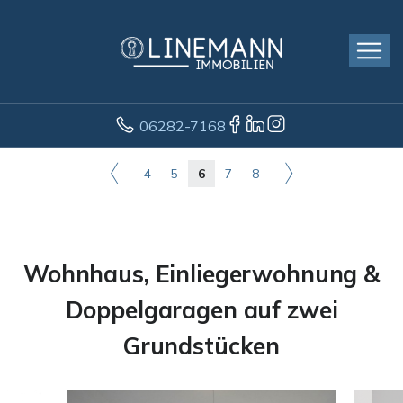
06282-7168
4
5
6
7
8
Wohnhaus, Einliegerwohnung &
Doppelgaragen auf zwei
Grundstücken