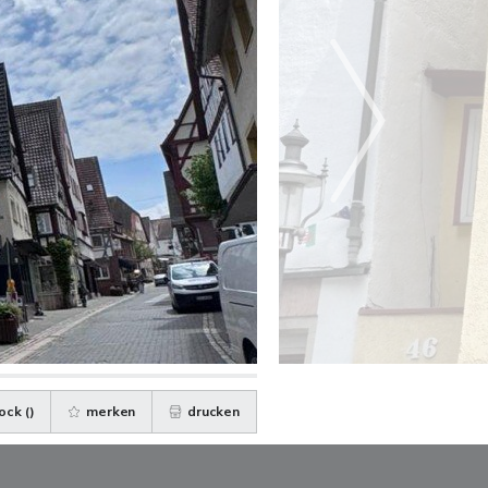
ock (
)
merken
drucken