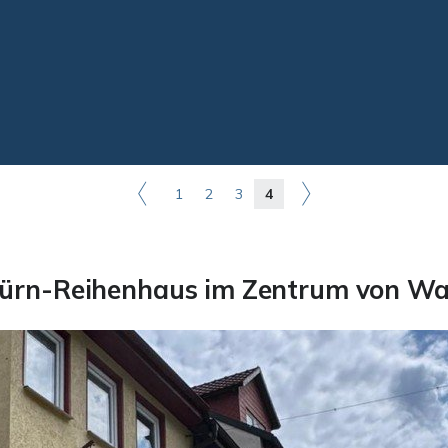
1
2
3
4
ürn-Reihenhaus im Zentrum von Wa