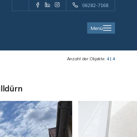
06282-7168
Menü
Anzahl der Objekte:
4 | 4
lldürn