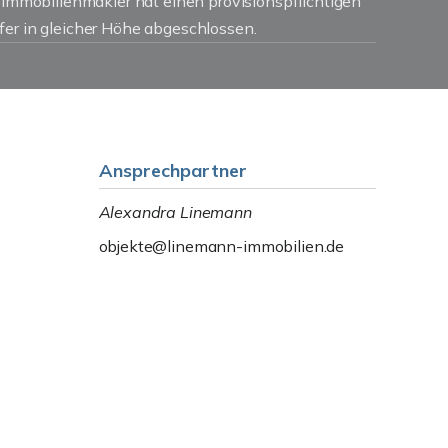
r Immobilienmakler hat einen provisionspflichtigen
fer in gleicher Höhe abgeschlossen.
Ansprechpartner
Alexandra Linemann
objekte@linemann-immobilien.de