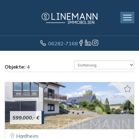
06282-7168
Objekte:
4
599.000,- €
Hardheim