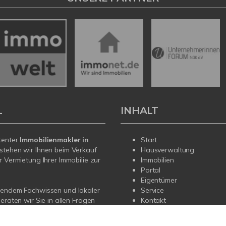
L
INHALT
tenter
Immobilienmakler in
Start
stehen wir Ihnen beim Verkauf
Hausverwaltung
r Vermietung Ihrer Immobilie zur
Immobilien
Portal
Eigentümer
sendem Fachwissen und lokaler
Service
beraten wir Sie in allen Fragen
Kontakt
r Haus oder Ihre Wohnung in
mehr
Sprechen Sie uns an - wir sind