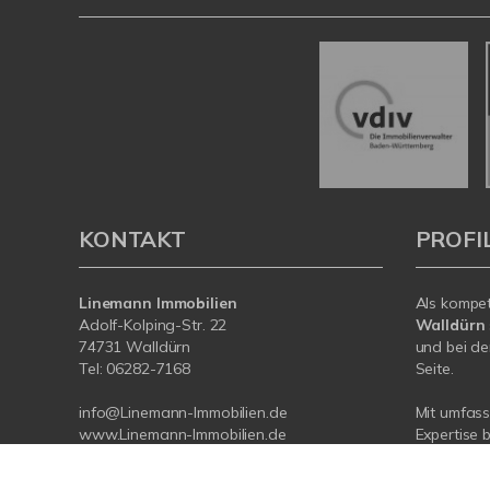
KONTAKT
PROFI
Linemann Immobilien
Als kompe
Adolf-Kolping-Str. 22
Walldürn
74731 Walldürn
und bei de
Tel:
06282-7168
Seite.
info@Linemann-Immobilien.de
Mit umfas
www.Linemann-Immobilien.de
Expertise 
rund um Ih
Walldürn. 