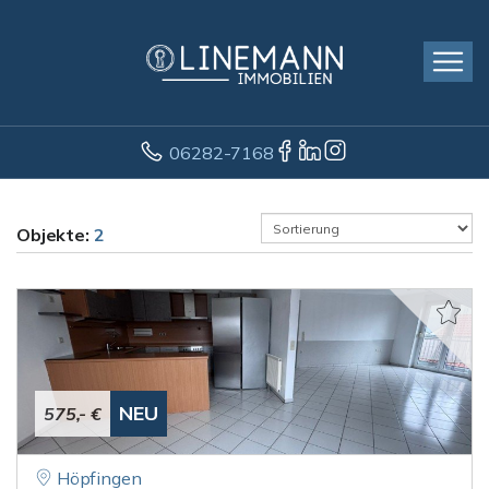
06282-7168
Objekte:
2
NEU
575,- €
Höpfingen