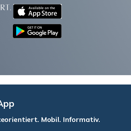
 App
eorientiert. Mobil. Informativ.