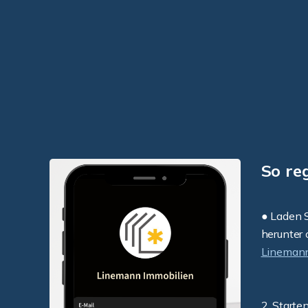
So re
● Laden S
herunter 
Linemann
2. Starte