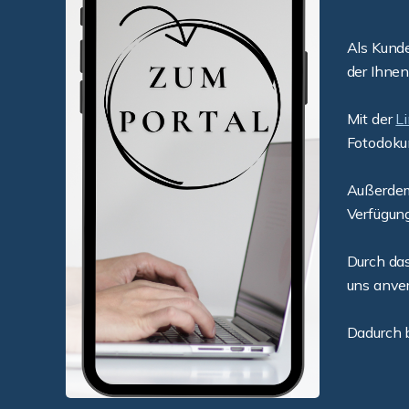
Als Kund
der Ihnen
Mit der
L
Fotodoku
Außerdem 
Verfügun
Durch das
uns anver
Dadurch b