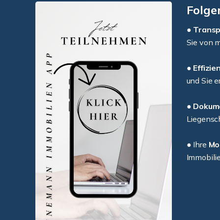
Folge
●
Transp
Sie von m
●
Effizi
und Sie e
●
Dokumen
Liegensch
● Ihre
Mo
Immobili