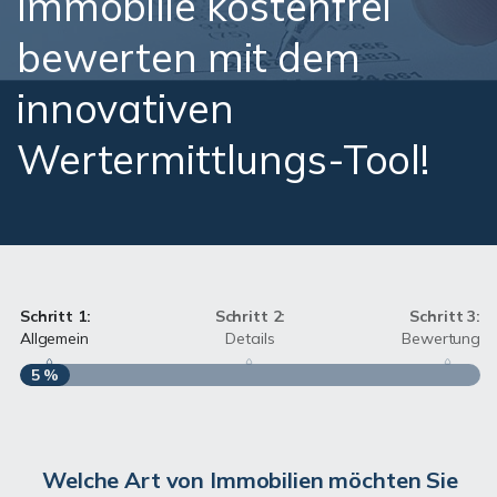
Immobilie kostenfrei
bewerten mit dem
innovativen
Wertermittlungs-Tool!
Schritt 1:
Schritt 2:
Schritt 3:
Allgemein
Details
Bewertung
5 %
S
Welche Art von Immobilien möchten Sie
A